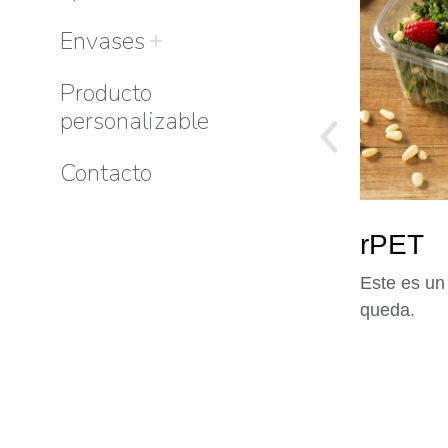
Purus et creative varius sem nibh
mattis in creative varius egestas.
Envases
Producto
personalizable
Contacto
rPET
Este es un
queda.