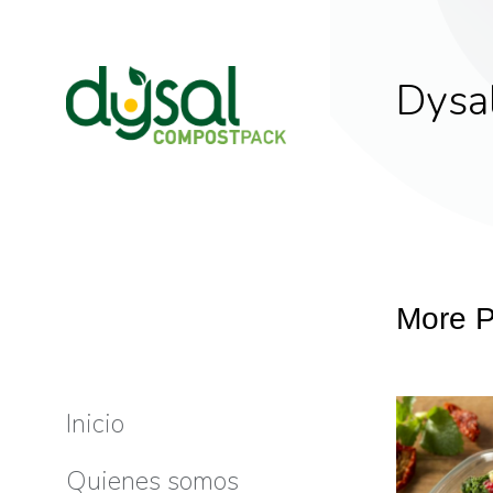
Dysa
More P
Inicio
Dolor for amet
Quienes somos