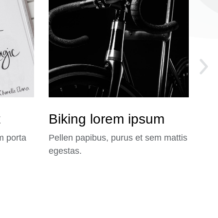
t
Biking lorem ipsum
Nu
m porta
Pellen papibus, purus et sem mattis
Lor
egestas.
tem